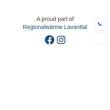
A proud part of
Regionalwärme Lavanttal
Installationen Kostwein GmbH
Pollheimerstraße 20, 9411 St. Michael
St.Gandolf 4, 9071 Köttmansdorf
+43 (0)4352 / 61 559
installationen@kostwein.net
Stützpunkt Partner